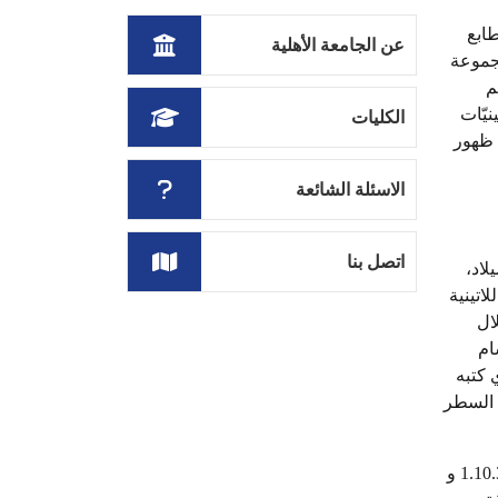
طابع
عن الجامعة الأهلية
جموعة
م
يّات
الكليات
َ مع ظهور
الاسئلة الشائعة
اتصل بنا
ب اللاتيني الكلاسيكي منذ العام 45 قبل الميلاد،
وهو بروفيسور اللغة اللاتينية
لوريم إيبسوم وهي "consectetur"، وخلال
ام
de Finibus Bonorum e) للمفكر شيشيرون (Cicero) والذي كتبه
. السطر
للمهتمين قمنا بوضع نص لوريم إبسوم القياسي والمُستخدم منذ القرن الخامس عشر في الأسفل. وتم أيضاً توفير الأقسام 1.10.32 و