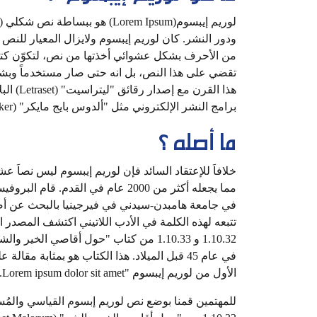
لوريم إيبسوم(Lorem Ipsum) هو
ودور النشر. كان لوريم إيبسوم ولايزال المعيار ل
من الأحرف بشكل عشوائي أخذتها من نص، لتكوّن كتي
تقضي على هذا النص، بل انه حتى صار مستخدماً وبشكل
هذا الق
برامج النشر الإلكتروني مثل "ألدوس بايج مايكر" (Aldus PageMaker) والتي حوت أيضاً على نسخ من نص لوريم إيبسوم.
ما أصله ؟
تتبعه لهذه الكلمة في الأدب اللاتيني اكتشف المصدر 
في عام 45 قبل الميلاد. هذا الكتاب هو بمثاب
الأول من لوريم إيبسوم "Lorem ipsum dolor sit amet.." يأتي من سطر في القسم 1.20.32 من هذا الكتاب.