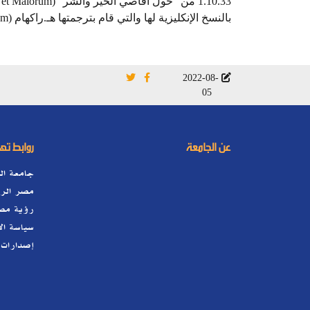
بالنسخ الإنكليزية لها والتي قام بترجمتها هـ.راكهام (H. Rackham) في عام 1914.
2022-08-
05
عن الجامعة
روابط ت
جامعة ال
مصر الرق
رؤية مصر 0
سياسة ال
إصدارات 