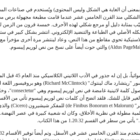
 ببساطة نص شكلي (بمعنى أن الغاية هي الشكل وليس المحتوى) ويُستخدم في صناعات الم
لنص الشكلي منذ القرن الخامس عشر عندما قامت مطبعة مجهولة برص م
ّب بمثابة دليل أو مرجع شكلي لهذه الأحرف. خمسة قرون من الزمن ل
ه الأصلي في الطباعة والتنضيد الإلكتروني. انتشر بشكل كبير في ستين
رن مع إصدار رقائق "ليتراسيت" (Letraset) البلاستيكية تحوي مقاطع من هذا النص، وعاد لينتشر مرة أخرى مؤخرا
خلافاَ للإعتقاد السائد فإن لوريم إيبسوم ليس نصاَ عشوائياً، بل إن له جذور في الأد
مما يجعله أكثر من 2000 عام في القدم. قام البروفيسور "ريتشارد ماك لينتوك" (Richard McClintock) 
في جامعة هامبدن-سيدني في فيرجينيا بالبحث عن أصول كلمة لاتينية غامضة في نص 
الغير قابل للشك. فلقد اتضح أن كلمات نص لوريم إيبسوم تأتي من الأقس
1.10.32 و 1.10.33 من كتاب "حول أقاصي الخير والشر" (t Malorum
ة مقالة علمية مطولة في نظرية الأخلاق، وكان له شعبية كبيرة في عصر النهضة