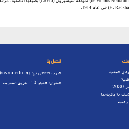
1.10.33 من "حول أقاصي الخير والشر" (de Finibus Bonorum et Malorum) لمؤلفه شيشيرون (Cicero) بصيغها الأصلي
همك
اتصل بنا
وادي الجديد
البريد الالكتروني: info@nvnu.edu.eg
مية
العنوان: الكيلو 10- طريق الخارجة- أسيوط
203
استدامة بالجامعة
رقمية