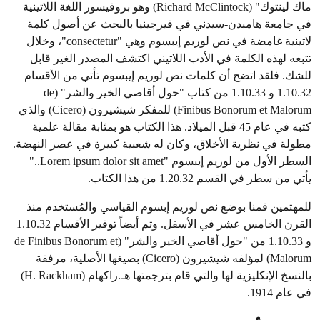
ماك لينتوك" (Richard McClintock) وهو بروفيسور اللغة اللاتينية
في جامعة هامبدن-سيدني في فيرجينيا بالبحث عن أصول كلمة
لاتينية غامضة في نص لوريم إيبسوم وهي "consectetur"، وخلال
تتبعه لهذه الكلمة في الأدب اللاتيني اكتشف المصدر الغير قابل
للشك. فلقد اتضح أن كلمات نص لوريم إيبسوم تأتي من الأقسام
1.10.32 و 1.10.33 من كتاب "حول أقاصي الخير والشر" (de
Finibus Bonorum et Malorum) للمفكر شيشيرون (Cicero) والذي
كتبه في عام 45 قبل الميلاد. هذا الكتاب هو بمثابة مقالة علمية
مطولة في نظرية الأخلاق، وكان له شعبية كبيرة في عصر النهضة.
السطر الأول من لوريم إيبسوم "Lorem ipsum dolor sit amet.."
يأتي من سطر في القسم 1.20.32 من هذا الكتاب.
للمهتمين قمنا بوضع نص لوريم إبسوم القياسي والمُستخدم منذ
القرن الخامس عشر في الأسفل. وتم أيضاً توفير الأقسام 1.10.32
و 1.10.33 من "حول أقاصي الخير والشر" (de Finibus Bonorum et
Malorum) لمؤلفه شيشيرون (Cicero) بصيغها الأصلية، مرفقة
بالنسخ الإنكليزية لها والتي قام بترجمتها هـ.راكهام (H. Rackham)
في عام 1914.