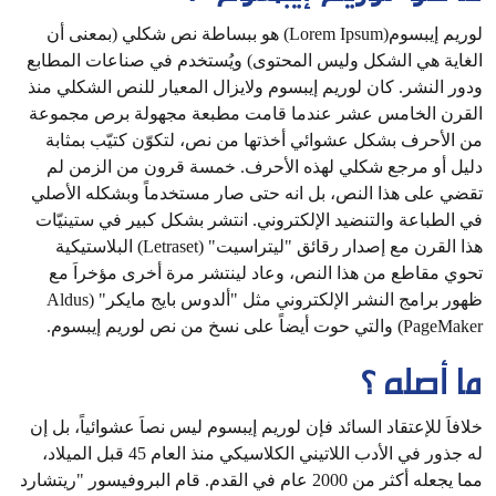
لوريم إيبسوم(Lorem Ipsum) هو ببساطة نص شكلي (بمعنى أن
الغاية هي الشكل وليس المحتوى) ويُستخدم في صناعات المطابع
ودور النشر. كان لوريم إيبسوم ولايزال المعيار للنص الشكلي منذ
القرن الخامس عشر عندما قامت مطبعة مجهولة برص مجموعة
من الأحرف بشكل عشوائي أخذتها من نص، لتكوّن كتيّب بمثابة
دليل أو مرجع شكلي لهذه الأحرف. خمسة قرون من الزمن لم
تقضي على هذا النص، بل انه حتى صار مستخدماً وبشكله الأصلي
في الطباعة والتنضيد الإلكتروني. انتشر بشكل كبير في ستينيّات
هذا القرن مع إصدار رقائق "ليتراسيت" (Letraset) البلاستيكية
تحوي مقاطع من هذا النص، وعاد لينتشر مرة أخرى مؤخراَ مع
ظهور برامج النشر الإلكتروني مثل "ألدوس بايج مايكر" (Aldus
PageMaker) والتي حوت أيضاً على نسخ من نص لوريم إيبسوم.
ما أصله ؟
خلافاَ للإعتقاد السائد فإن لوريم إيبسوم ليس نصاَ عشوائياً، بل إن
له جذور في الأدب اللاتيني الكلاسيكي منذ العام 45 قبل الميلاد،
مما يجعله أكثر من 2000 عام في القدم. قام البروفيسور "ريتشارد